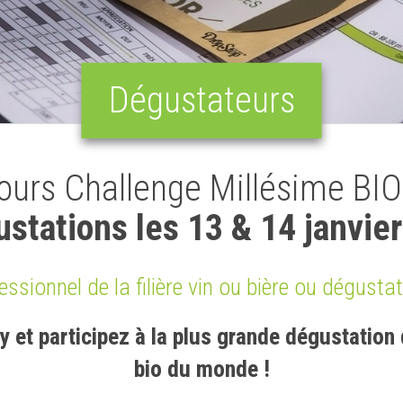
Dégustateurs
urs Challenge Millésime BI
stations les 13 & 14 janvie
ssionnel de la filière vin ou bière ou dégust
y et participez à la plus grande dégustation
bio du monde !