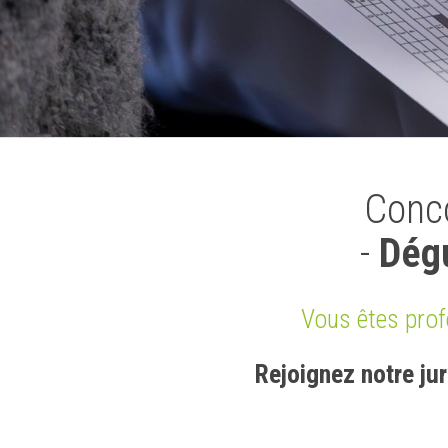
Conco
-
Dégu
Vous êtes profe
Rejoignez notre jur